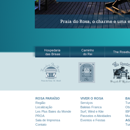
ROSA PARAÍSO
VIVER O ROSA
BA
Região
Serviços
Tu
Localização
Baleias Franca
Ob
Les Plus Baies du Monde
Surf, Wind e Kite
IB
PROA
Passeios e Atividades
Mus
Sala de Imprensa
Eventos e Festas
AG
Contato
Tur