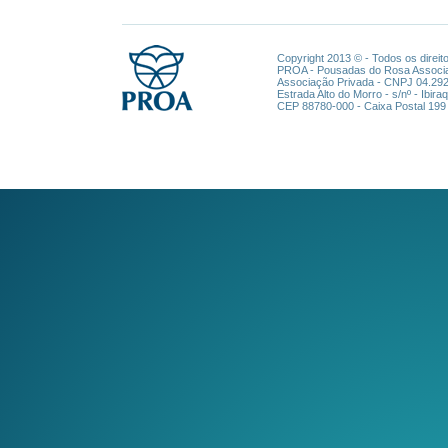
Copyright 2013 © - Todos os direi
PROA - Pousadas do Rosa Associ
Associação Privada - CNPJ 04.29
Estrada Alto do Morro - s/nº - Ibira
CEP 88780-000 - Caixa Postal 199 